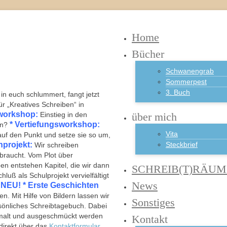
Home
Bücher
Schwanengrab
Sommerpest
3. Buch
in euch schlummert, fangt jetzt
 „Kreatives Schreiben“ in
workshop:
Einstieg in den
über mich
* Vertiefungsworkshop:
nn?
Vita
uf den Punkt und setze sie so um,
nprojekt:
Steckbrief
Wir schreiben
braucht. Vom Plot über
en entstehen Kapitel, die wir dann
SCHREIB(T)RÄUM
uß als Schulprojekt vervielfältigt
News
 NEU! * Erste Geschichten
. Mit Hilfe von Bildern lassen wir
Sonstiges
sönliches Schreibtagebuch. Dabei
gemalt und ausgeschmückt werden
Kontakt
direkt über das
Kontaktformular
.