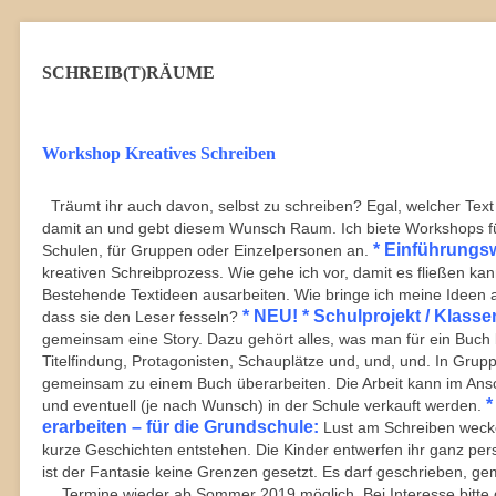
SCHREIB(T)RÄUME
Workshop Kreatives Schreiben
Träumt ihr auch davon, selbst zu schreiben? Egal, welcher Text 
damit an und gebt diesem Wunsch Raum. Ich biete Workshops für
* Einführungs
Schulen, für Gruppen oder Einzelpersonen an.
kreativen Schreibprozess. Wie gehe ich vor, damit es fließen ka
Bestehende Textideen ausarbeiten. Wie bringe ich meine Ideen a
* NEU! * Schulprojekt / Klasse
dass sie den Leser fesseln?
gemeinsam eine Story. Dazu gehört alles, was man für ein Buch 
Titelfindung, Protagonisten, Schauplätze und, und, und. In Grupp
gemeinsam zu einem Buch überarbeiten. Die Arbeit kann im Anschl
*
und eventuell (je nach Wunsch) in der Schule verkauft werden.
erarbeiten – für die Grundschule:
Lust am Schreiben wecken
kurze Geschichten entstehen. Die Kinder entwerfen ihr ganz per
ist der Fantasie keine Grenzen gesetzt. Es darf geschrieben, 
… Termine wieder ab Sommer 2019 möglich. Bei Interesse bitte 